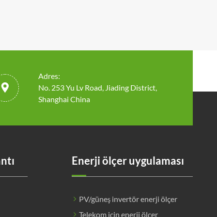
Adres:

No. 253 Yu Lv Road, Jiading District,
Shanghai China
antı
Enerji ölçer uygulaması
PV/güneş invertör enerji ölçer
Telekom için enerji ölçer