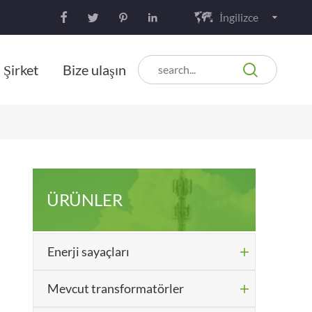
İngilizce






Şirket
Bize ulaşın
ÜRÜNLER
Enerji sayaçları

Mevcut transformatörler
