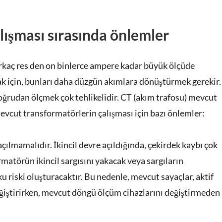
ışması sırasında önlemler
irkaç res den on binlerce ampere kadar büyük ölçüde
ak için, bunları daha düzgün akımlara dönüştürmek gerekir.
oğrudan ölçmek çok tehlikelidir. CT (akım trafosu) mevcut
vcut transformatörlerin çalışması için bazı önlemler:
 açılmamalıdır. İkincil devre açıldığında, çekirdek kaybı çok
rmatörün ikincil sargısını yakacak veya sargıların
ku riski oluşturacaktır. Bu nedenle, mevcut sayaçlar, aktif
değiştirirken, mevcut döngü ölçüm cihazlarını değiştirmeden