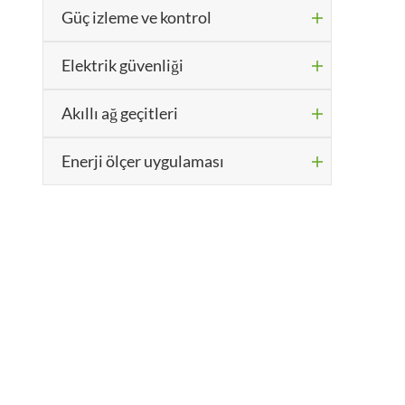
Güç izleme ve kontrol

Elektrik güvenliği

Akıllı ağ geçitleri

Enerji ölçer uygulaması
