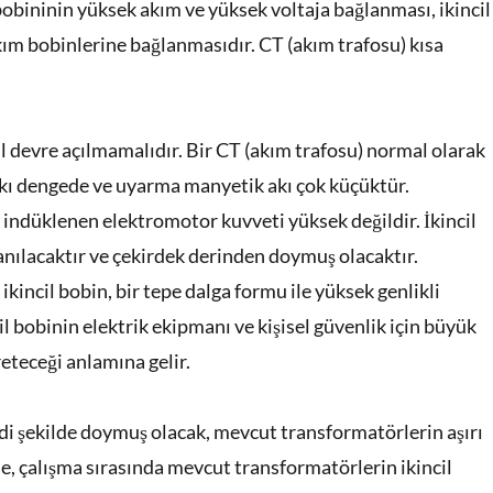
 bobininin yüksek akım ve yüksek voltaja bağlanması, ikincil
kım bobinlerine bağlanmasıdır. CT (akım trafosu) kısa
il devre açılmamalıdır. Bir CT (akım trafosu) normal olarak
k akı dengede ve uyarma manyetik akı çok küçüktür.
indüklenen elektromotor kuvveti yüksek değildir. İkincil
lanılacaktır ve çekirdek derinden doymuş olacaktır.
incil bobin, bir tepe dalga formu ile yüksek genlikli
l bobinin elektrik ekipmanı ve kişisel güvenlik için büyük
reteceği anlamına gelir.
ddi şekilde doymuş olacak, mevcut transformatörlerin aşırı
, çalışma sırasında mevcut transformatörlerin ikincil