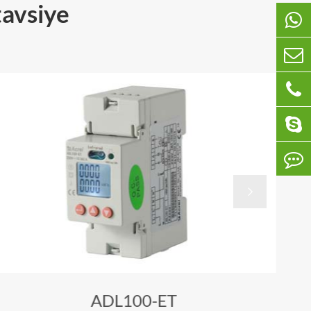
tavsiye

ADL100-ET
AM5