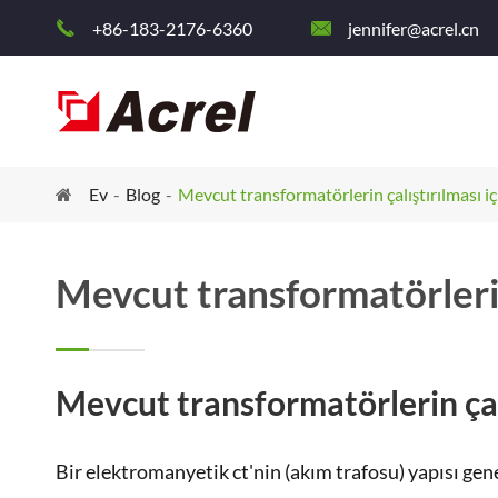
+86-183-2176-6360
jennifer@acrel.cn


Ev
Blog
Mevcut transformatörlerin çalıştırılması i
Mevcut transformatörlerin 
Mevcut transformatörlerin çal
Bir elektromanyetik ct'nin (akım trafosu) yapısı gen