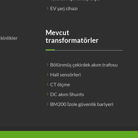
EV şarj cihazı
Mevcut
tkinlikler
transformatörler
Bölünmüş çekirdek akım trafosu
Hall sensörleri
CT ölçme
DC akım Shunts
BM200 İzole güvenlik bariyeri