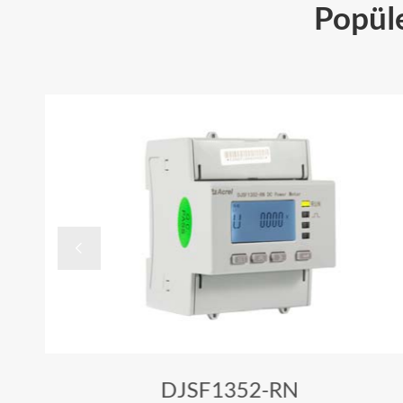
Popüle

lü
DJSF1352-RN