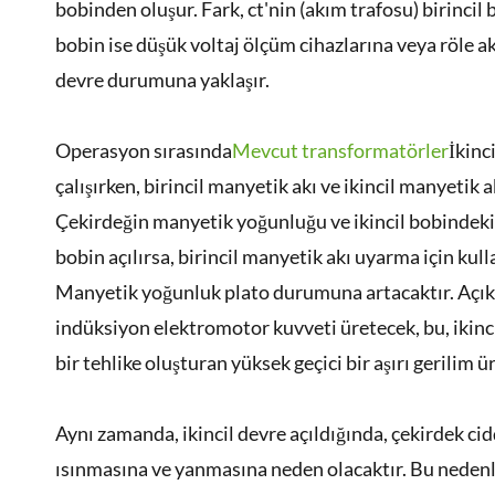
bobinden oluşur. Fark, ct'nin (akım trafosu) birincil
bobin ise düşük voltaj ölçüm cihazlarına veya röle a
devre durumuna yaklaşır.
Operasyon sırasında
Mevcut transformatörler
İkinc
çalışırken, birincil manyetik akı ve ikincil manyeti
Çekirdeğin manyetik yoğunluğu ve ikincil bobindeki 
bobin açılırsa, birincil manyetik akı uyarma için kul
Manyetik yoğunluk plato durumuna artacaktır. Açık ik
indüksiyon elektromotor kuvveti üretecek, bu, ikinci
bir tehlike oluşturan yüksek geçici bir aşırı gerilim ü
Aynı zamanda, ikincil devre açıldığında, çekirdek ci
ısınmasına ve yanmasına neden olacaktır. Bu nedenle