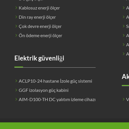
Kablosuz enerji ölçer
A
Din ray enerji ölçer
A
Çok devre enerji ölçer
S
Ön ödeme enerji ölçer
A
A
A
Elektrik güvenliği
Ak
ACLP10-24 hastane İzole güç sistemi
GGF izolasyon güç kabini
AIM-D100-TH DC yalıtım izleme cihazı
V