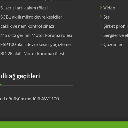
SJ serisi artık akım rölesi
Video
SCB1 akıllı mikro devre kesiciler
Sss
ıcaklık ve nem kontrol cihazı
Şirket profili
M5 orta gerilim Motor koruma rölesi
Sergiler ve e
ESP100 akıllı devre kesici güç izleme
Çözümler
RD 2F akıllı Motor koruma rölesi
ıllı ağ geçitleri
eri dönüşüm modülü AWT100




