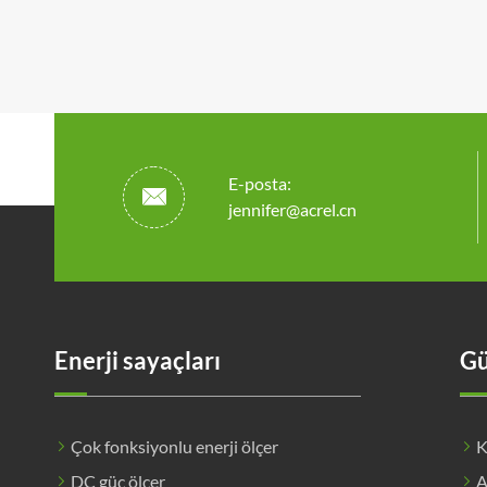
E-posta:

jennifer@acrel.cn
Enerji sayaçları
Gü
Çok fonksiyonlu enerji ölçer
K
DC güç ölçer
A