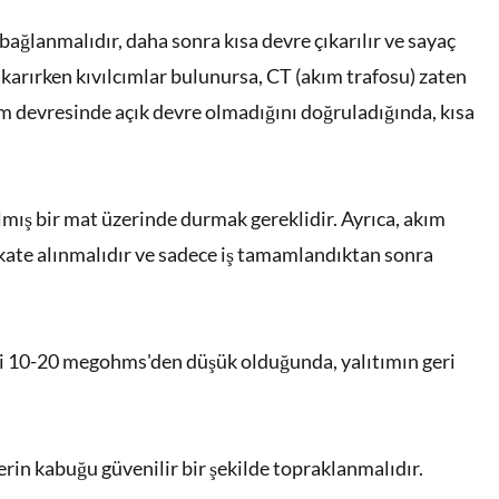
bağlanmalıdır, daha sonra kısa devre çıkarılır ve sayaç
çıkarırken kıvılcımlar bulunursa, CT (akım trafosu) zaten
üm devresinde açık devre olmadığını doğruladığında, kısa
tılmış bir mat üzerinde durmak gereklidir. Ayrıca, akım
kate alınmalıdır ve sadece iş tamamlandıktan sonra
enci 10-20 megohms'den düşük olduğunda, yalıtımın geri
erin kabuğu güvenilir bir şekilde topraklanmalıdır.