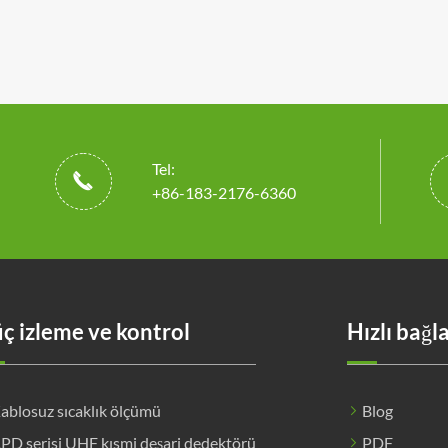
Tel:

+86-183-2176-6360
ç izleme ve kontrol
Hızlı bağl
ablosuz sıcaklık ölçümü
Blog
PD serisi UHF kısmi deşarj dedektörü
PDF