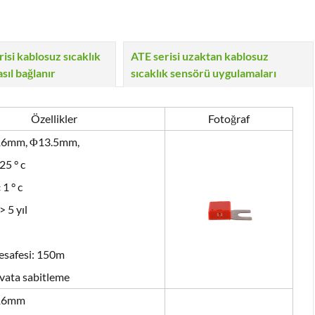
risi kablosuz sıcaklık
ATE serisi uzaktan kablosuz
sıl bağlanır
sıcaklık sensörü uygulamaları
Özellikler
Fotoğraf
*16mm, Φ13.5mm,
25 ° c
1 ° c
 5 yıl
esafesi: 150m
vata sabitleme
*16mm