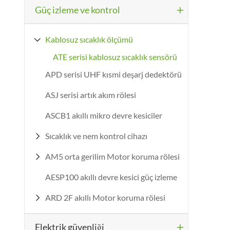
Güç izleme ve kontrol

Kablosuz sıcaklık ölçümü

ATE serisi kablosuz sıcaklık sensörü
APD serisi UHF kısmi deşarj dedektörü
ASJ serisi artık akım rölesi
ASCB1 akıllı mikro devre kesiciler
Sıcaklık ve nem kontrol cihazı

AM5 orta gerilim Motor koruma rölesi

AESP100 akıllı devre kesici güç izleme
ARD 2F akıllı Motor koruma rölesi

Elektrik güvenliği
