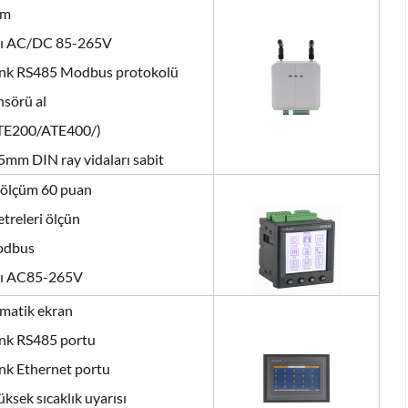
mm
ğı AC/DC 85-265V
link RS485 Modbus protokolü
nsörü al
TE200/ATE400/)
mm DIN ray vidaları sabit
ölçüm 60 puan
treleri ölçün
odbus
ğı AC85-265V
matik ekran
ink RS485 portu
ink Ethernet portu
üksek sıcaklık uyarısı