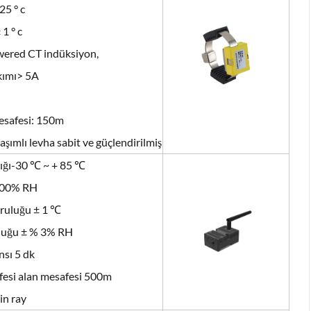
25 ° c
1 ° c
wered CT indüksiyon,
kımı> 5A
esafesi: 150m
şımlı levha sabit ve güçlendirilmiş
alığı-30 ℃ ~ + 85 ℃
100% RH
ğruluğu ± 1 ℃
luğu ± % 3% RH
nsı 5 dk
fesi alan mesafesi 500m
in ray