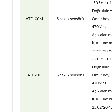
-50 ° c ~ + 1
Doğruluk: ± 
ATE100M
Sıcaklık sensörü
Ömür boyu>
470Mhz,
Açık alan m
Kurulum: m
35*35*17m
-50 ° c ~ + 1
Doğruluk: ± 
ATE200
Sıcaklık sensörü
Ömür boyu>
470Mhz,
Açık alan m
Kurulum: k
25.82*20.