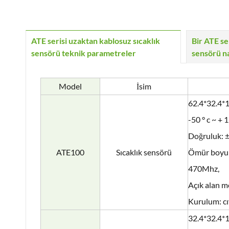
ATE serisi uzaktan kablosuz sıcaklık
Bir ATE se
sensörü teknik parametreler
sensörü na
Model
İsim
62.4*32.4
-50 ° c ~ + 1
Doğruluk: ± 
ATE100
Sıcaklık sensörü
Ömür boyu>
470Mhz,
Açık alan m
Kurulum: cı
32.4*32.4