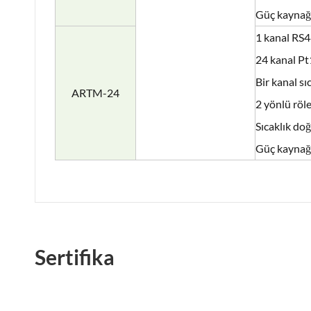
Güç kayna
1 kanal RS
24 kanal P
Bir kanal s
ARTM-24
2 yönlü röle
Sıcaklık do
Güç kayna
Sertifika