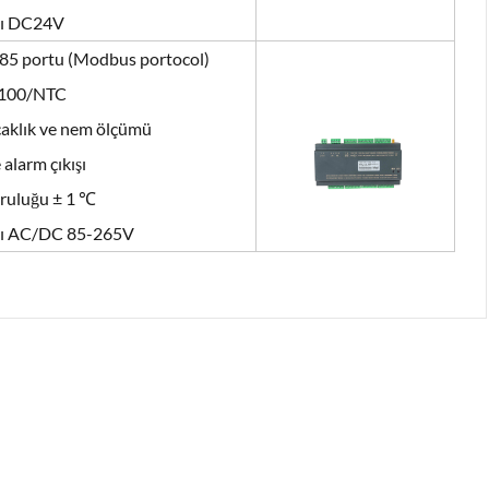
ğı DC24V
485 portu (Modbus portocol)
t100/NTC
ıcaklık ve nem ölçümü
 alarm çıkışı
ğruluğu ± 1 ℃
ğı AC/DC 85-265V