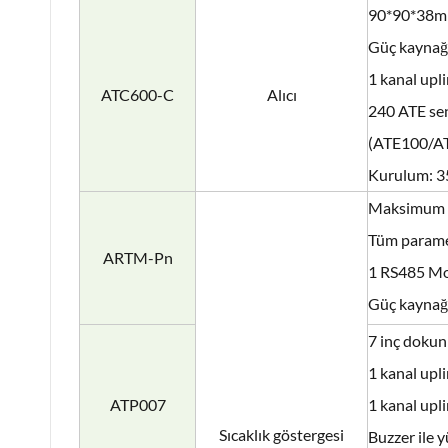
90*90*38
Güç kayna
1 kanal up
ATC600-C
Alıcı
240 ATE se
(ATE100/A
Kurulum: 35
Maksimum 
Tüm parame
ARTM-Pn
1 RS485 M
Güç kayna
7 inç dokun
1 kanal upl
ATP007
1 kanal upl
Sıcaklık göstergesi
Buzzer ile y