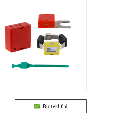
Bir teklif al
