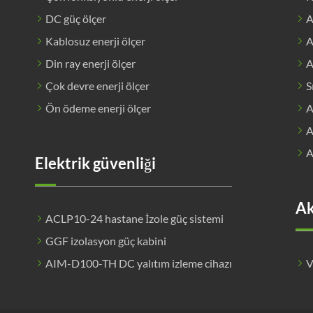
DC güç ölçer
A
Kablosuz enerji ölçer
A
Din ray enerji ölçer
A
Çok devre enerji ölçer
S
Ön ödeme enerji ölçer
A
A
A
Elektrik güvenliği
Ak
ACLP10-24 hastane İzole güç sistemi
GGF izolasyon güç kabini
AIM-D100-TH DC yalıtım izleme cihazı
V