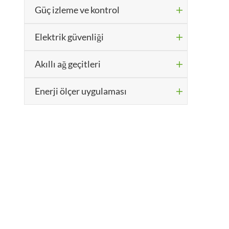
Güç izleme ve kontrol

Elektrik güvenliği

Akıllı ağ geçitleri

Enerji ölçer uygulaması
