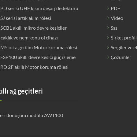
PD serisi UHF kısmi deşarj dedektörü
PDF
SJ serisi artık akım rölesi
Video
SCB1 akıllı mikro devre kesiciler
Sss
ıcaklık ve nem kontrol cihazı
Şirket profili
M5 orta gerilim Motor koruma rölesi
Sergiler ve e
ESP100 akıllı devre kesici güç izleme
Çözümler
RD 2F akıllı Motor koruma rölesi
ıllı ağ geçitleri
eri dönüşüm modülü AWT100