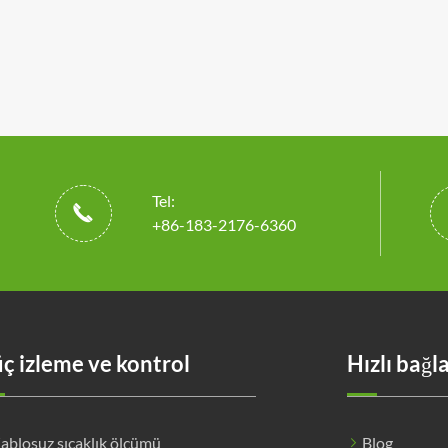
Tel:

+86-183-2176-6360
ç izleme ve kontrol
Hızlı bağl
ablosuz sıcaklık ölçümü
Blog