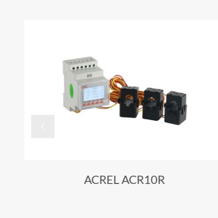

ACREL ACR10R