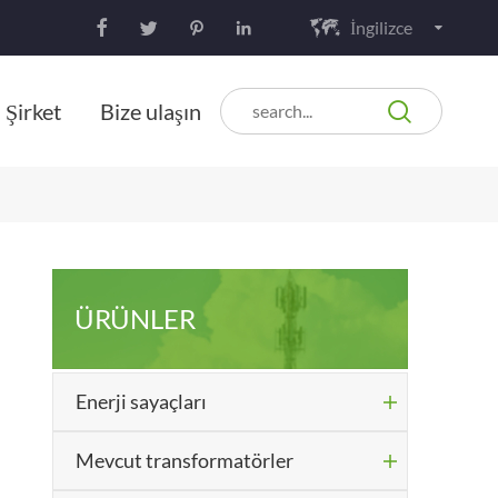
İngilizce






Şirket
Bize ulaşın
ÜRÜNLER
Enerji sayaçları

Mevcut transformatörler
