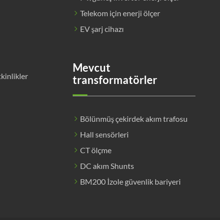
Telekom için enerji ölçer
EV şarj cihazı
Mevcut
tkinlikler
transformatörler
Bölünmüş çekirdek akım trafosu
Hall sensörleri
CT ölçme
DC akım Shunts
BM200 İzole güvenlik bariyeri