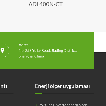
ADL400N-CT
Adres:

No. 253 Yu Lv Road, Jiading District,
Shanghai China
antı
Enerji ölçer uygulaması
PV/güneş invertör enerji ölçer