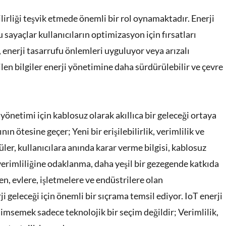
ilirliği teşvik etmede önemli bir rol oynamaktadır. Enerji
sayaçlar kullanıcıların optimizasyon için fırsatları
r, enerji tasarrufu önlemleri uyguluyor veya arızalı
en bilgiler enerji yönetimine daha sürdürülebilir ve çevre
önetimi için kablosuz olarak akıllıca bir geleceği ortaya
n ötesine geçer; Yeni bir erişilebilirlik, verimlilik ve
üler, kullanıcılara anında karar verme bilgisi, kablosuz
i verimliliğine odaklanma, daha yeşil bir gezegende katkıda
n, evlere, işletmelere ve endüstrilere olan
ji geleceği için önemli bir sıçrama temsil ediyor. IoT enerji
msemek sadece teknolojik bir seçim değildir; Verimlilik,