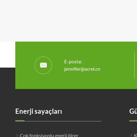
E-posta:

jennifer@acrel.cn
Enerji sayaçları
Gü
Çok fonksiyonlu enerji ölçer
K