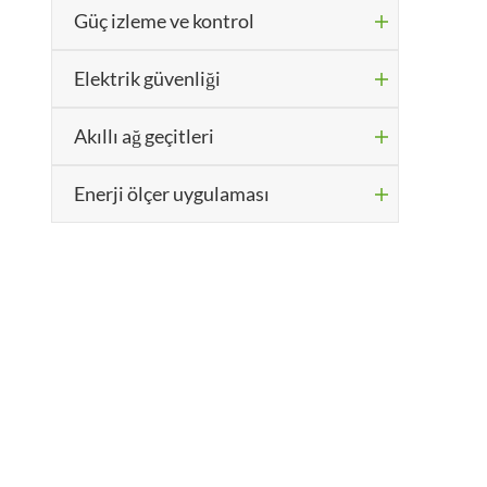
Güç izleme ve kontrol

Elektrik güvenliği

Akıllı ağ geçitleri

Enerji ölçer uygulaması
