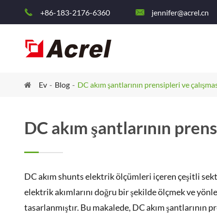
+86-183-2176-6360
jennifer@acrel.cn


Ev
Blog
DC akım şantlarının prensipleri ve çalışma
DC akım şantlarının prensi
DC akım shunts elektrik ölçümleri içeren çeşitli sek
elektrik akımlarını doğru bir şekilde ölçmek ve yönl
tasarlanmıştır. Bu makalede, DC akım şantlarının pr