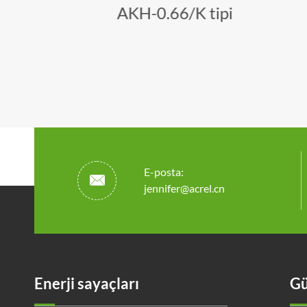
AKH-0.66/K tipi
E-posta:

jennifer@acrel.cn
Enerji sayaçları
Gü