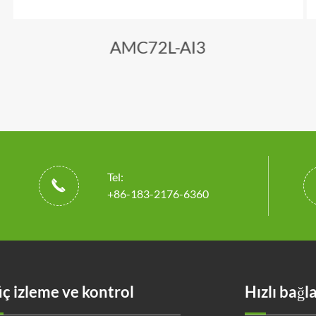
AMC72L-AI3
Tel:

+86-183-2176-6360
ç izleme ve kontrol
Hızlı bağl