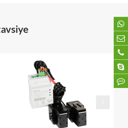
tavsiye
