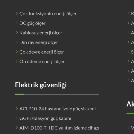
Çok fonksiyonlu enerji ölçer
K
DC güç ölçer
A
Kablosuz enerji ölçer
A
Din ray enerji ölçer
A
Çok devre enerji ölçer
S
Ön ödeme enerji ölçer
A
A
A
Elektrik güvenliği
Ak
ACLP10-24 hastane İzole güç sistemi
GGF izolasyon güç kabini
AIM-D100-TH DC yalıtım izleme cihazı
V