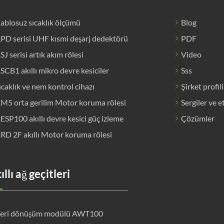
ablosuz sıcaklık ölçümü
Blog
PD serisi UHF kısmi deşarj dedektörü
PDF
SJ serisi artık akım rölesi
Video
SCB1 akıllı mikro devre kesiciler
Sss
ıcaklık ve nem kontrol cihazı
Şirket profili
M5 orta gerilim Motor koruma rölesi
Sergiler ve e
ESP100 akıllı devre kesici güç izleme
Çözümler
RD 2F akıllı Motor koruma rölesi
ıllı ağ geçitleri
eri dönüşüm modülü AWT100