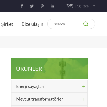
İngilizce






Şirket
Bize ulaşın
ÜRÜNLER
Enerji sayaçları

Mevcut transformatörler
