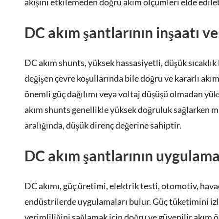
akışını etkilemeden doğru akım ölçümleri elde edileb
DC akım şantlarının inşaatı ve 
DC akım shunts, yüksek hassasiyetli, düşük sıcaklık k
değişen çevre koşullarında bile doğru ve kararlı akım 
önemli güç dağılımı veya voltaj düşüşü olmadan yük
akım shunts genellikle yüksek doğruluk sağlarken 
aralığında, düşük direnç değerine sahiptir.
DC akım şantlarının uygulamal
DC akımı, güç üretimi, elektrik testi, otomotiv, hav
endüstrilerde uygulamaları bulur. Güç tüketimini i
verimliliğini sağlamak için doğru ve güvenilir akım 