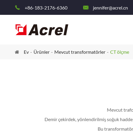
+86-183-2176-6360
jennifer@acrel.cn


Ev
Ürünler
Mevcut transformatörler
CT ölçme
Mevcut trafo 
Demir çekirdek, yönlendirilmiş soğuk haddelen
Bu transformatör s