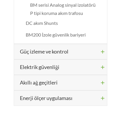
BM serisi Analog sinyal izolatörü
P tipi koruma akım trafosu
DC akım Shunts
BM200 İzole güvenlik bariyeri
Güç izleme ve kontrol

Elektrik güvenliği

Akıllı ağ geçitleri

Enerji ölçer uygulaması
