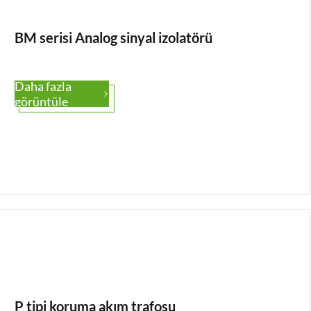
BM serisi Analog sinyal izolatörü
Daha fazla

görüntüle
P tipi koruma akım trafosu