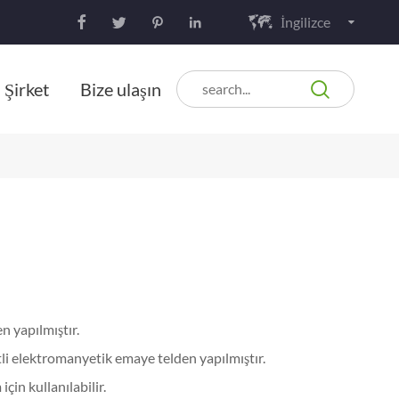
İngilizce






Şirket
Bize ulaşın
n yapılmıştır.
etli elektromanyetik emaye telden yapılmıştır.
çin kullanılabilir.