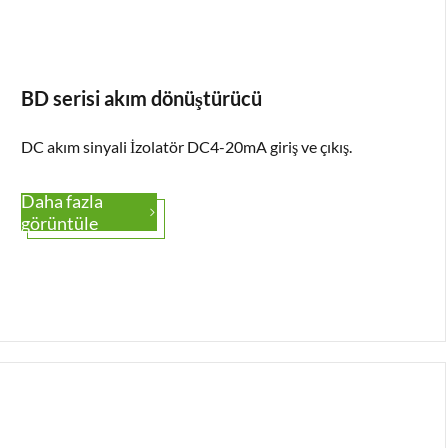
BD serisi akım dönüştürücü
DC akım sinyali İzolatör DC4-20mA giriş ve çıkış.
Daha fazla

görüntüle