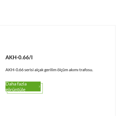
AKH-0.66/I
AKH-0.66 serisi alçak gerilim ölçüm akımı trafosu.
Daha fazla

görüntüle