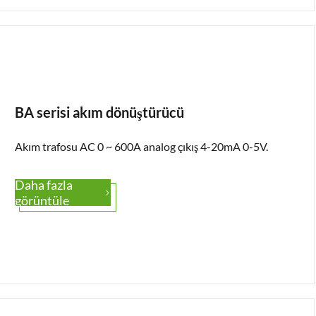
BA serisi akım dönüştürücü
Akım trafosu AC 0 ~ 600A analog çıkış 4-20mA 0-5V.
Daha fazla

görüntüle