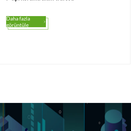
Daha fazla

görüntüle