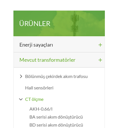
ÜRÜNLER
Enerji sayaçları

Mevcut transformatörler

Bölünmüş çekirdek akım trafosu

Hall sensörleri
CT ölçme

AKH-0.66/I
BA serisi akım dönüştürücü
BD serisi akım dönüştürücü