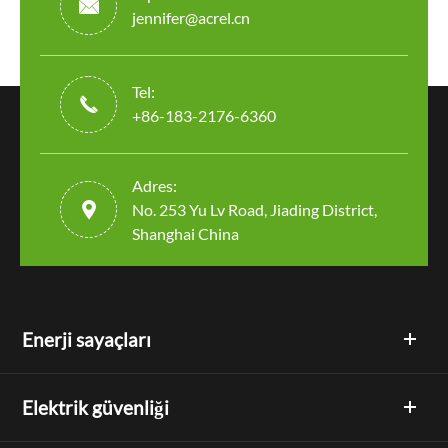

jennifer@acrel.cn
Tel:

+86-183-2176-6360
Adres:

No. 253 Yu Lv Road, Jiading District,
Shanghai China
Enerji sayaçları
Elektrik güvenliği